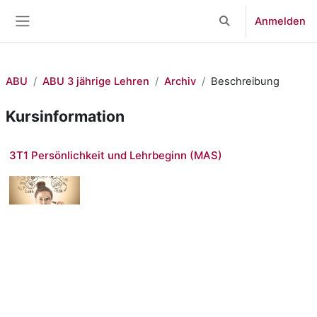
Zum Hauptinhalt
Anmelden
Sucheingabe umsch
Website-Übersicht
ABU
ABU 3 jährige Lehren
Archiv
Beschreibung
Kursinformation
3T1 Persönlichkeit und Lehrbeginn (MAS)